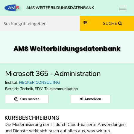
Toggl
AMS WEITERBILDUNGSDATENBANK
Zum Inhalt springen
Zum Navmenü springen
Zur Suche springen
Zur Footer springen
SUCHE
AMS Weiterbildungs­datenbank
Microsoft 365 - Administration
Institut:
HECKER CONSULTING
Bereich:
Technik, EDV, Telekommunikation
Kurs merken
Anmelden
KURSBESCHREIBUNG
Die Modernisierung der IT durch Cloud-basierte Anwendungen
und Dienste wirkt sich rasch auf alles aus, was wir tun.