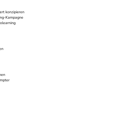
rt konzipieren
ning-Kampagne
rolearning
en
onen
ompter