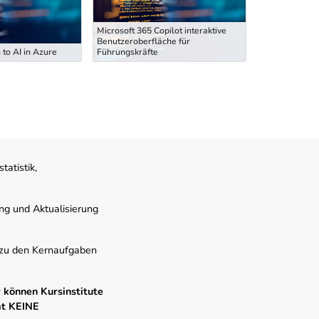
Microsoft 365 Copilot interaktive
Microsoft 365 
Benutzeroberfläche für
Benutzeroberf
 to AI in Azure
Führungskräfte
Führungskräft
atistik,
ung und Aktualisierung
s zu den Kernaufgaben
 können Kursinstitute
mt KEINE