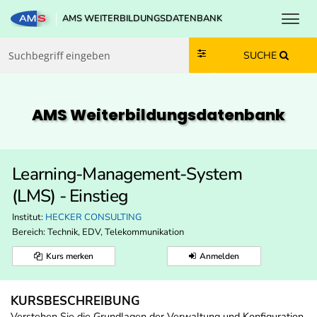
Toggl
AMS WEITERBILDUNGSDATENBANK
Zum Inhalt springen
Zum Navmenü springen
Zur Suche springen
Zur Footer springen
SUCHE
AMS Weiterbildungs­datenbank
Learning-Management-System
(LMS) - Einstieg
Institut:
HECKER CONSULTING
Bereich:
Technik, EDV, Telekommunikation
Kurs merken
Anmelden
KURSBESCHREIBUNG
Verstehen Sie die Grundlagen der Verwaltung und Konfiguration