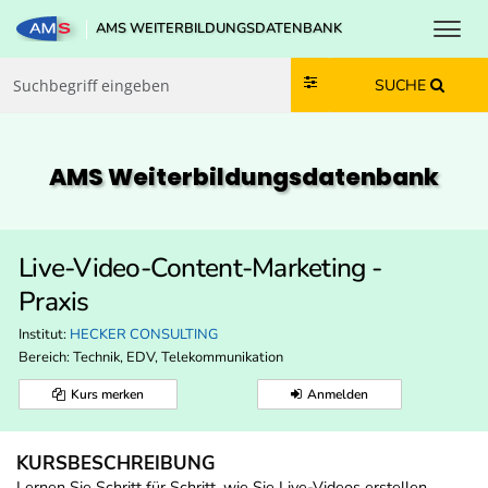
Toggl
AMS WEITERBILDUNGSDATENBANK
Zum Inhalt springen
Zum Navmenü springen
Zur Suche springen
Zur Footer springen
SUCHE
AMS Weiterbildungs­datenbank
Live-Video-Content-Marketing -
Praxis
Institut:
HECKER CONSULTING
Bereich:
Technik, EDV, Telekommunikation
Kurs merken
Anmelden
KURSBESCHREIBUNG
Lernen Sie Schritt für Schritt, wie Sie Live-Videos erstellen,