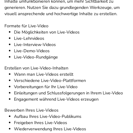
Inhalte umfunktionieren können, um mehr Sichtbarkeit zu
generieren. Nutzen Sie dazu grundlegenden Werkzeuge, um
visuell ansprechende und hochwertige Inhalte zu erstellen.
Formate für Live-Video
Die Möglichkeiten von Live-Videos
Live-Lehrvideos
Live-Interview-Videos
Live-Demo-Videos
Live-Video-Rundgänge
Erstellen von Live-Video-Inhalten
Wann man Live-Videos erstellt
Verschiedene Live-Video-Plattformen
Vorbereitungen für Ihr Live-Video
Einleitungen und Schlussfolgerungen in Ihrem Live-Video
Engagement während Live-Videos erzeugen
Bewerben Ihres Live-Videos
Aufbau Ihres Live-Video-Publikums
Freigeben Ihres Live-Videos
Wiederverwendung Ihres Live-Videos