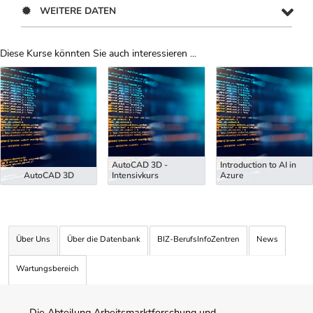
WEITERE DATEN
Diese Kurse könnten Sie auch interessieren ...
Uber Weiterbildungsvorschläge
AutoCAD 3D -
Introduction to AI in
AutoCAD 3D
Intensivkurs
Azure
Über Uns
Über die Datenbank
BIZ-BerufsInfoZentren
News
Wartungsbereich
Die Abteilung Arbeitsmarktforschung und