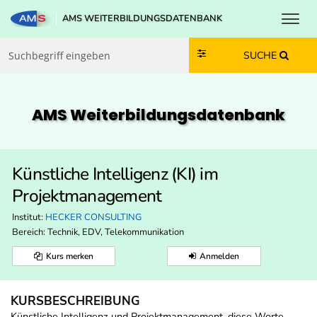
Toggl
AMS WEITERBILDUNGSDATENBANK
Zum Inhalt springen
Zum Navmenü springen
Zur Suche springen
Zur Footer springen
SUCHE
AMS Weiterbildungs­datenbank
Künstliche Intelligenz (KI) im
Projektmanagement
Institut:
HECKER CONSULTING
Bereich:
Technik, EDV, Telekommunikation
Kurs merken
Anmelden
KURSBESCHREIBUNG
Künstliche Intelligenz und Projektmanagement, diese Worte