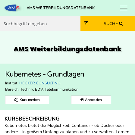
Toggl
AMS WEITERBILDUNGSDATENBANK
Zum Inhalt springen
Zum Navmenü springen
Zur Suche springen
Zur Footer springen
SUCHE
AMS Weiterbildungs­datenbank
Kubernetes - Grundlagen
Institut:
HECKER CONSULTING
Bereich:
Technik, EDV, Telekommunikation
Kurs merken
Anmelden
KURSBESCHREIBUNG
Kubernetes bietet die Möglichkeit, Container - ob Docker oder
andere - in großem Umfang zu planen und zu verwalten. Lernen