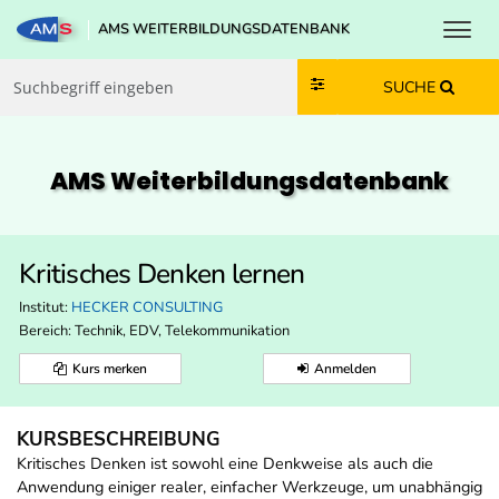
Toggl
AMS WEITERBILDUNGSDATENBANK
Zum Inhalt springen
Zum Navmenü springen
Zur Suche springen
Zur Footer springen
SUCHE
AMS Weiterbildungs­datenbank
Kritisches Denken lernen
Institut:
HECKER CONSULTING
Bereich:
Technik, EDV, Telekommunikation
Kurs merken
Anmelden
KURSBESCHREIBUNG
Kritisches Denken ist sowohl eine Denkweise als auch die
Anwendung einiger realer, einfacher Werkzeuge, um unabhängig