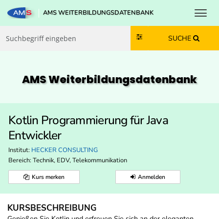
Toggl
AMS WEITERBILDUNGSDATENBANK
Zum Inhalt springen
Zum Navmenü springen
Zur Suche springen
Zur Footer springen
SUCHE
AMS Weiterbildungs­datenbank
Kotlin Programmierung für Java
Entwickler
Institut:
HECKER CONSULTING
Bereich:
Technik, EDV, Telekommunikation
Kurs merken
Anmelden
KURSBESCHREIBUNG
Genießen Sie Kotlin und erfreuen Sie sich an der eleganten