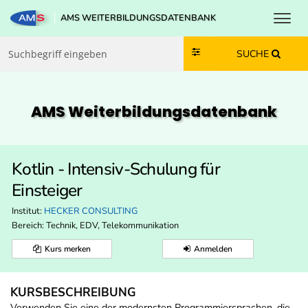
Toggl
AMS WEITERBILDUNGSDATENBANK
Zum Inhalt springen
Zum Navmenü springen
Zur Suche springen
Zur Footer springen
SUCHE
AMS Weiterbildungs­datenbank
Kotlin - Intensiv-Schulung für
Einsteiger
Institut:
HECKER CONSULTING
Bereich:
Technik, EDV, Telekommunikation
Kurs merken
Anmelden
KURSBESCHREIBUNG
Verwenden Sie eine der modernsten Programmiersprachen, die