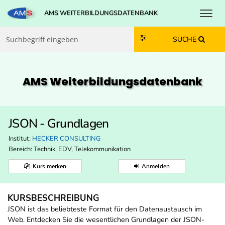
Toggl
AMS WEITERBILDUNGSDATENBANK
Zum Inhalt springen
Zum Navmenü springen
Zur Suche springen
Zur Footer springen
SUCHE
AMS Weiterbildungs­datenbank
JSON - Grundlagen
Institut:
HECKER CONSULTING
Bereich:
Technik, EDV, Telekommunikation
Kurs merken
Anmelden
KURSBESCHREIBUNG
JSON ist das beliebteste Format für den Datenaustausch im
Web. Entdecken Sie die wesentlichen Grundlagen der JSON-