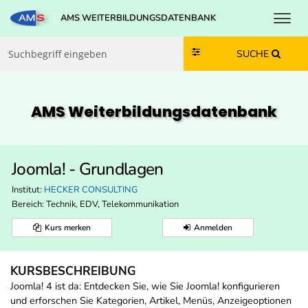
Toggl
AMS WEITERBILDUNGSDATENBANK
Zum Inhalt springen
Zum Navmenü springen
Zur Suche springen
Zur Footer springen
SUCHE
AMS Weiterbildungs­datenbank
Joomla! - Grundlagen
Institut:
HECKER CONSULTING
Bereich:
Technik, EDV, Telekommunikation
Kurs merken
Anmelden
KURSBESCHREIBUNG
Joomla! 4 ist da: Entdecken Sie, wie Sie Joomla! konfigurieren
und erforschen Sie Kategorien, Artikel, Menüs, Anzeigeoptionen