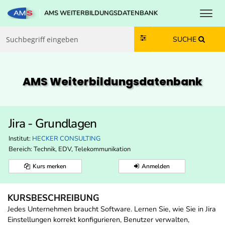
Toggl
AMS WEITERBILDUNGSDATENBANK
Zum Inhalt springen
Zum Navmenü springen
Zur Suche springen
Zur Footer springen
SUCHE
AMS Weiterbildungs­datenbank
Jira - Grundlagen
Institut:
HECKER CONSULTING
Bereich:
Technik, EDV, Telekommunikation
Kurs merken
Anmelden
KURSBESCHREIBUNG
Jedes Unternehmen braucht Software. Lernen Sie, wie Sie in Jira
Einstellungen korrekt konfigurieren, Benutzer verwalten,