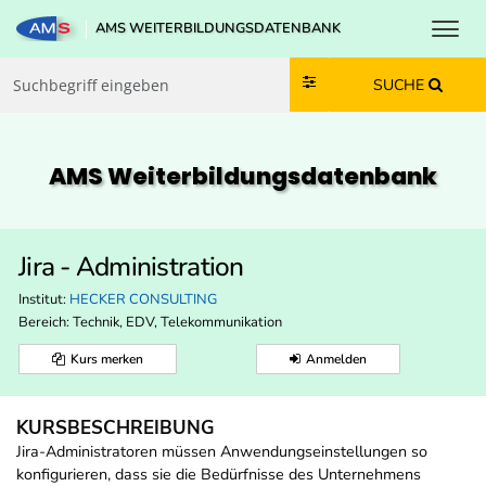
Toggl
AMS WEITERBILDUNGSDATENBANK
Zum Inhalt springen
Zum Navmenü springen
Zur Suche springen
Zur Footer springen
SUCHE
AMS Weiterbildungs­datenbank
Jira - Administration
Institut:
HECKER CONSULTING
Bereich:
Technik, EDV, Telekommunikation
Kurs merken
Anmelden
KURSBESCHREIBUNG
Jira-Administratoren müssen Anwendungseinstellungen so
konfigurieren, dass sie die Bedürfnisse des Unternehmens