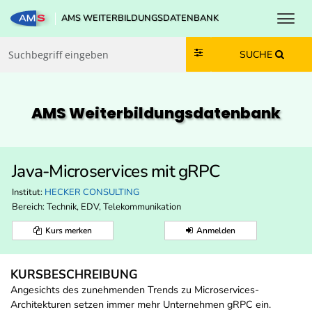
Toggl
AMS WEITERBILDUNGSDATENBANK
Zum Inhalt springen
Zum Navmenü springen
Zur Suche springen
Zur Footer springen
SUCHE
AMS Weiterbildungs­datenbank
Java-Microservices mit gRPC
Institut:
HECKER CONSULTING
Bereich:
Technik, EDV, Telekommunikation
Kurs merken
Anmelden
KURSBESCHREIBUNG
Angesichts des zunehmenden Trends zu Microservices-
Architekturen setzen immer mehr Unternehmen gRPC ein.