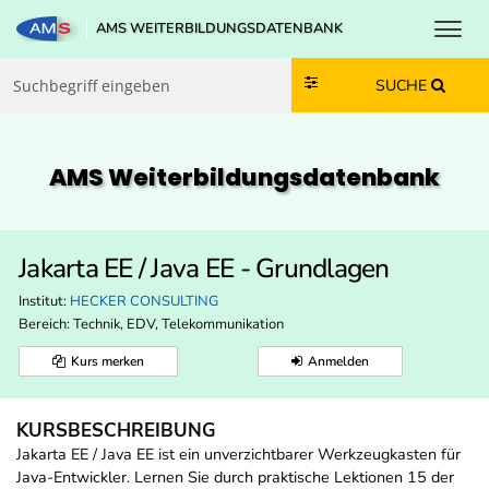
Toggl
AMS WEITERBILDUNGSDATENBANK
Zum Inhalt springen
Zum Navmenü springen
Zur Suche springen
Zur Footer springen
SUCHE
AMS Weiterbildungs­datenbank
Jakarta EE / Java EE - Grundlagen
Institut:
HECKER CONSULTING
Bereich:
Technik, EDV, Telekommunikation
Kurs merken
Anmelden
KURSBESCHREIBUNG
Jakarta EE / Java EE ist ein unverzichtbarer Werkzeugkasten für
Java-Entwickler. Lernen Sie durch praktische Lektionen 15 der