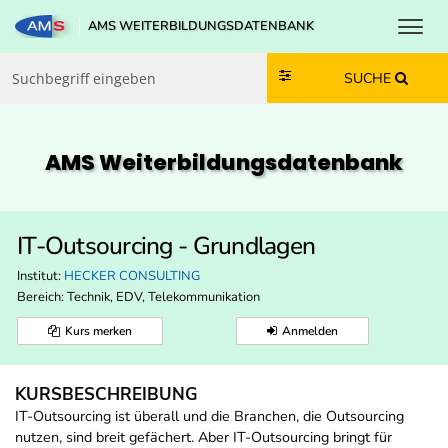
Toggl
AMS WEITERBILDUNGSDATENBANK
Zum Inhalt springen
Zum Navmenü springen
Zur Suche springen
Zur Footer springen
SUCHE
AMS Weiterbildungs­datenbank
IT-Outsourcing - Grundlagen
Institut:
HECKER CONSULTING
Bereich:
Technik, EDV, Telekommunikation
Kurs merken
Anmelden
KURSBESCHREIBUNG
IT-Outsourcing ist überall und die Branchen, die Outsourcing
nutzen, sind breit gefächert. Aber IT-Outsourcing bringt für