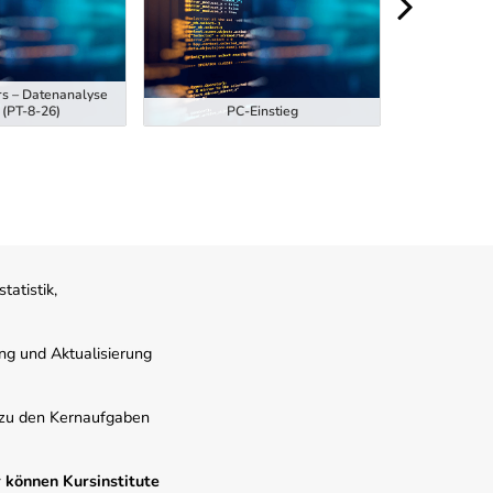
rs – Datenanalyse
Ausbildung z
 (PT-8-26)
PC-Einstieg
Hubstaplern
atistik,
ung und Aktualisierung
s zu den Kernaufgaben
 können Kursinstitute