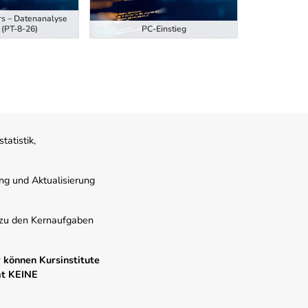
rs – Datenanalyse
Ausbildung z
 (PT-8-26)
PC-Einstieg
Hubstaplern
atistik,
ung und Aktualisierung
s zu den Kernaufgaben
 können Kursinstitute
mt KEINE