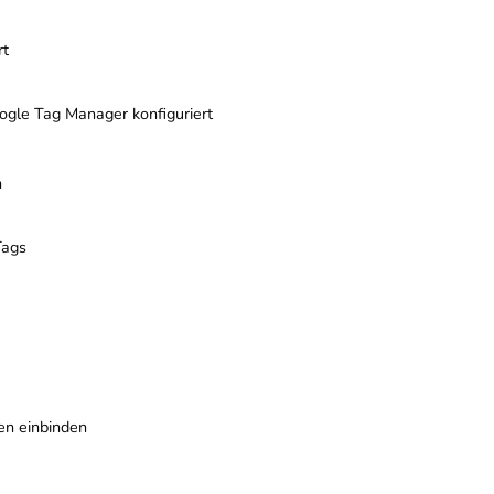
rt
ogle Tag Manager konfiguriert
n
Tags
en einbinden