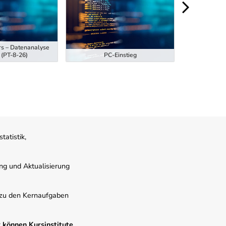
rs – Datenanalyse
Ausbildung z
 (PT-8-26)
PC-Einstieg
Hubstaplern
atistik,
ung und Aktualisierung
s zu den Kernaufgaben
 können Kursinstitute