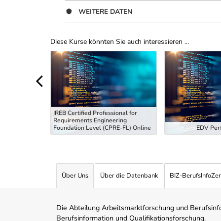
WEITERE DATEN
Diese Kurse könnten Sie auch interessieren ...
Uber Weiterbildungsvorschläge
IREB Certified Professional for
Requirements Engineering
tiefung
Foundation Level (CPRE-FL) Online
EDV Perf
Über Uns
Über die Datenbank
BIZ-BerufsInfoZe
Die Abteilung Arbeitsmarktforschung und Berufsinfor
Berufsinformation und Qualifikationsforschung.