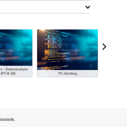
rs – Datenanalyse
Ausbildung z
 (PT-8-26)
PC-Einstieg
Hubstaplern
atistik,