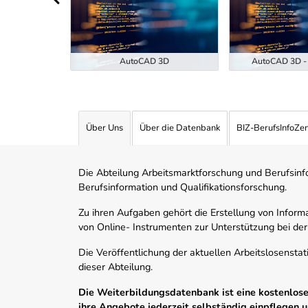
ukunft der
EKI-7-26)
AutoCAD 3D
AutoCAD 3D - 
Über Uns
Über die Datenbank
BIZ-BerufsInfoZe
Die Abteilung Arbeitsmarktforschung und Berufsinfor
Berufsinformation und Qualifikationsforschung.
Zu ihren Aufgaben gehört die Erstellung von Informa
von Online- Instrumenten zur Unterstützung bei der
Die Veröffentlichung der aktuellen Arbeitslosenstat
dieser Abteilung.
Die Weiterbildungsdatenbank ist eine kostenlose 
ihre Angebote jederzeit selbständig einpflegen