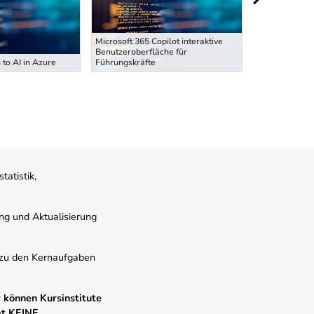
Microsoft 365 Copilot interaktive
Microsoft 365 
Benutzeroberfläche für
Benutzeroberf
 to AI in Azure
Führungskräfte
Führungskräft
atistik,
ung und Aktualisierung
s zu den Kernaufgaben
 können Kursinstitute
mt KEINE