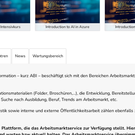
Intensivkurs
Introduction to AI in Azure
Introduction
ntren
News
Wartungsbereich
mation – kurz ABI – beschäftigt sich mit den Bereichen Arbeitsmarktst
tionsmaterialien (Folder, Broschüren,…), die Entwicklung, Bereitstell
 Suche nach Ausbildung, Beruf, Trends am Arbeitsmarkt, etc.
istik sowie interne und externe Öffentlichkeitsarbeit zählen ebenfall
Plattform, die das Arbeitsmarktservice zur Verfügung stellt. Hier
 und warten bzw aktuell halten. Das Arbeitsmarktservice übernim