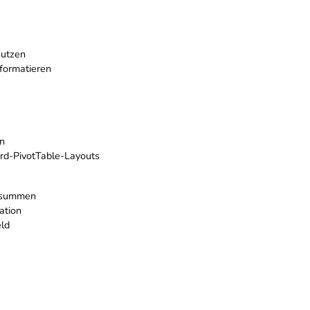
nutzen
 formatieren
en
ard-PivotTable-Layouts
tsummen
ation
ld