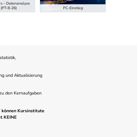
rs – Datenanalyse
Ausbildung z
 (PT-8-26)
PC-Einstieg
Hubstaplern
atistik,
ung und Aktualisierung
s zu den Kernaufgaben
 können Kursinstitute
mt KEINE