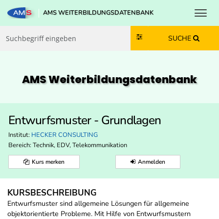
Toggl
AMS WEITERBILDUNGSDATENBANK
Zum Inhalt springen
Zum Navmenü springen
Zur Suche springen
Zur Footer springen
SUCHE
AMS Weiterbildungs­datenbank
Entwurfsmuster - Grundlagen
Institut:
HECKER CONSULTING
Bereich:
Technik, EDV, Telekommunikation
Kurs merken
Anmelden
KURSBESCHREIBUNG
Entwurfsmuster sind allgemeine Lösungen für allgemeine
objektorientierte Probleme. Mit Hilfe von Entwurfsmustern