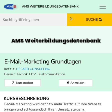
Toggl
AMS WEITERBILDUNGSDATENBANK
Zum Inhalt springen
Zum Navmenü springen
Zur Suche springen
Zur Footer springen
SUCHE
AMS Weiterbildungs­datenbank
E-Mail-Marketing Grundlagen
Institut:
HECKER CONSULTING
Bereich:
Technik, EDV, Telekommunikation
Kurs merken
Anmelden
KURSBESCHREIBUNG
E-Mail-Marketing wird definitiv mehr Traffic auf Ihre Website
bringen und schlussendlich Ihren Umsatz steigern.