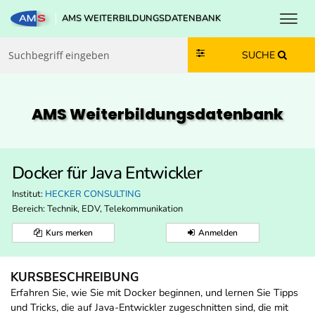
Toggl
AMS WEITERBILDUNGSDATENBANK
Zum Inhalt springen
Zum Navmenü springen
Zur Suche springen
Zur Footer springen
SUCHE
AMS Weiterbildungs­datenbank
Docker für Java Entwickler
Institut:
HECKER CONSULTING
Bereich:
Technik, EDV, Telekommunikation
Kurs merken
Anmelden
KURSBESCHREIBUNG
Erfahren Sie, wie Sie mit Docker beginnen, und lernen Sie Tipps
und Tricks, die auf Java-Entwickler zugeschnitten sind, die mit