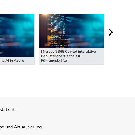
Microsoft 365 Copilot interaktive
Microsoft 365 
Benutzeroberfläche für
Benutzeroberf
 to AI in Azure
Führungskräfte
Führungskräft
atistik,
ung und Aktualisierung