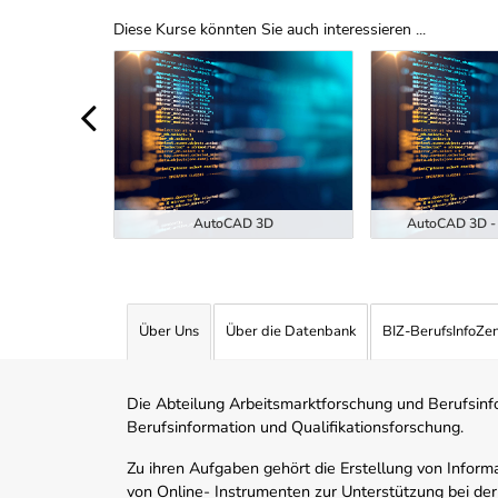
Diese Kurse könnten Sie auch interessieren ...
Uber Weiterbildungsvorschläge
ukunft der
EKI-7-26)
AutoCAD 3D
AutoCAD 3D - 
Über Uns
Über die Datenbank
BIZ-BerufsInfoZe
Die Abteilung Arbeitsmarktforschung und Berufsinfor
Berufsinformation und Qualifikationsforschung.
Zu ihren Aufgaben gehört die Erstellung von Informa
von Online- Instrumenten zur Unterstützung bei der