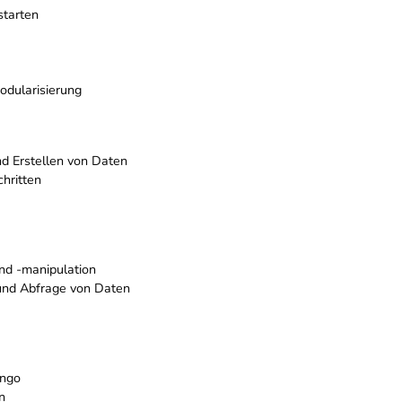
starten
dularisierung
nd Erstellen von Daten
chritten
nd -manipulation
und Abfrage von Daten
ango
n