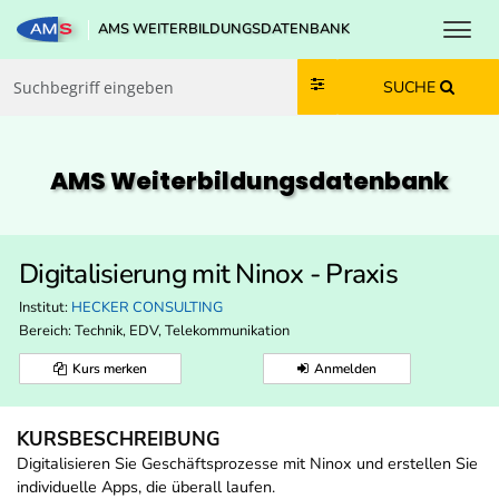
Toggl
AMS WEITERBILDUNGSDATENBANK
Zum Inhalt springen
Zum Navmenü springen
Zur Suche springen
Zur Footer springen
SUCHE
AMS Weiterbildungs­datenbank
Digitalisierung mit Ninox - Praxis
Institut:
HECKER CONSULTING
Bereich:
Technik, EDV, Telekommunikation
Kurs merken
Anmelden
KURSBESCHREIBUNG
Digitalisieren Sie Geschäftsprozesse mit Ninox und erstellen Sie
individuelle Apps, die überall laufen.