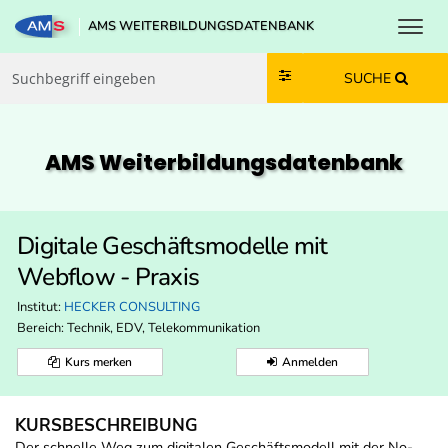
Toggl
AMS WEITERBILDUNGSDATENBANK
Zum Inhalt springen
Zum Navmenü springen
Zur Suche springen
Zur Footer springen
SUCHE
AMS Weiterbildungs­datenbank
Digitale Geschäftsmodelle mit
Webflow - Praxis
Institut:
HECKER CONSULTING
Bereich:
Technik, EDV, Telekommunikation
Kurs merken
Anmelden
KURSBESCHREIBUNG
Der schnelle Weg zum digitalen Geschäftsmodell mit der No-