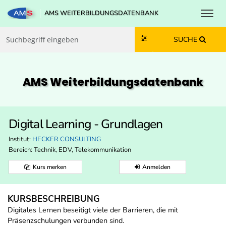
Toggl
AMS WEITERBILDUNGSDATENBANK
Zum Inhalt springen
Zum Navmenü springen
Zur Suche springen
Zur Footer springen
SUCHE
AMS Weiterbildungs­datenbank
Digital Learning - Grundlagen
Institut:
HECKER CONSULTING
Bereich:
Technik, EDV, Telekommunikation
Kurs merken
Anmelden
KURSBESCHREIBUNG
Digitales Lernen beseitigt viele der Barrieren, die mit
Präsenzschulungen verbunden sind.