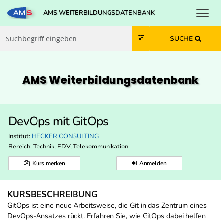
Toggl
AMS WEITERBILDUNGSDATENBANK
Zum Inhalt springen
Zum Navmenü springen
Zur Suche springen
Zur Footer springen
SUCHE
AMS Weiterbildungs­datenbank
DevOps mit GitOps
Institut:
HECKER CONSULTING
Bereich:
Technik, EDV, Telekommunikation
Kurs merken
Anmelden
KURSBESCHREIBUNG
GitOps ist eine neue Arbeitsweise, die Git in das Zentrum eines
DevOps-Ansatzes rückt. Erfahren Sie, wie GitOps dabei helfen