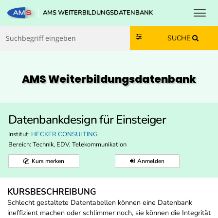
Toggl
AMS WEITERBILDUNGSDATENBANK
Zum Inhalt springen
Zum Navmenü springen
Zur Suche springen
Zur Footer springen
SUCHE
AMS Weiterbildungs­datenbank
Datenbankdesign für Einsteiger
Institut:
HECKER CONSULTING
Bereich:
Technik, EDV, Telekommunikation
Kurs merken
Anmelden
KURSBESCHREIBUNG
Schlecht gestaltete Datentabellen können eine Datenbank
ineffizient machen oder schlimmer noch, sie können die Integrität