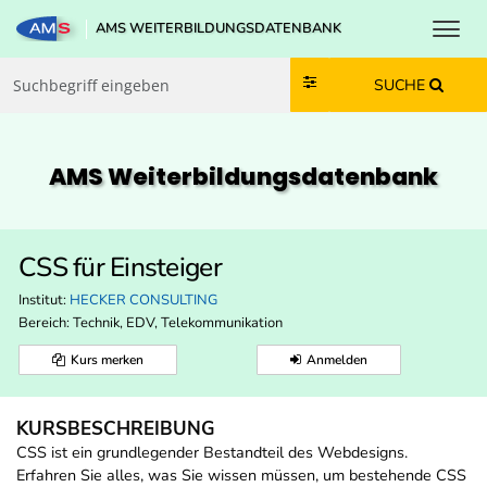
Toggl
AMS WEITERBILDUNGSDATENBANK
Zum Inhalt springen
Zum Navmenü springen
Zur Suche springen
Zur Footer springen
SUCHE
AMS Weiterbildungs­datenbank
CSS für Einsteiger
Institut:
HECKER CONSULTING
Bereich:
Technik, EDV, Telekommunikation
Kurs merken
Anmelden
KURSBESCHREIBUNG
CSS ist ein grundlegender Bestandteil des Webdesigns.
Erfahren Sie alles, was Sie wissen müssen, um bestehende CSS