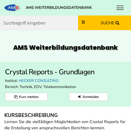
Toggl
AMS WEITERBILDUNGSDATENBANK
Zum Inhalt springen
Zum Navmenü springen
Zur Suche springen
Zur Footer springen
SUCHE
AMS Weiterbildungs­datenbank
Crystal Reports - Grundlagen
Institut:
HECKER CONSULTING
Bereich:
Technik, EDV, Telekommunikation
Kurs merken
Anmelden
KURSBESCHREIBUNG
Lernen Sie die vielfältigen Möglichkeiten von Crystal Reports für
die Erstellung von anspruchsvollen Berichten kennen.