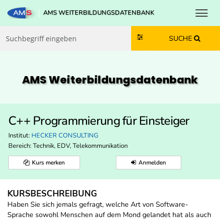
Toggl
AMS WEITERBILDUNGSDATENBANK
Zum Inhalt springen
Zum Navmenü springen
Zur Suche springen
Zur Footer springen
SUCHE
AMS Weiterbildungs­datenbank
C++ Programmierung für Einsteiger
Institut:
HECKER CONSULTING
Bereich:
Technik, EDV, Telekommunikation
Kurs merken
Anmelden
KURSBESCHREIBUNG
Haben Sie sich jemals gefragt, welche Art von Software-
Sprache sowohl Menschen auf dem Mond gelandet hat als auch