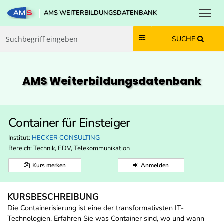
Toggl
AMS WEITERBILDUNGSDATENBANK
Zum Inhalt springen
Zum Navmenü springen
Zur Suche springen
Zur Footer springen
SUCHE
AMS Weiterbildungs­datenbank
Container für Einsteiger
Institut:
HECKER CONSULTING
Bereich:
Technik, EDV, Telekommunikation
Kurs merken
Anmelden
KURSBESCHREIBUNG
Die Containerisierung ist eine der transformativsten IT-
Technologien. Erfahren Sie was Container sind, wo und wann