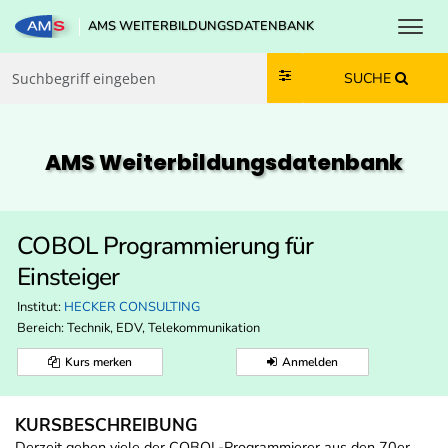
Toggl
AMS WEITERBILDUNGSDATENBANK
Zum Inhalt springen
Zum Navmenü springen
Zur Suche springen
Zur Footer springen
SUCHE
AMS Weiterbildungs­datenbank
COBOL Programmierung für
Einsteiger
Institut:
HECKER CONSULTING
Bereich:
Technik, EDV, Telekommunikation
Kurs merken
Anmelden
KURSBESCHREIBUNG
Derzeit gehen viele der COBOL-Programmierer aus den 70er