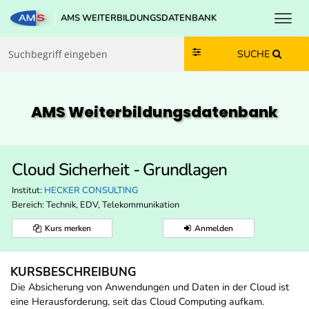
Toggl
AMS WEITERBILDUNGSDATENBANK
Zum Inhalt springen
Zum Navmenü springen
Zur Suche springen
Zur Footer springen
SUCHE
AMS Weiterbildungs­datenbank
Cloud Sicherheit - Grundlagen
Institut:
HECKER CONSULTING
Bereich:
Technik, EDV, Telekommunikation
Kurs merken
Anmelden
KURSBESCHREIBUNG
Die Absicherung von Anwendungen und Daten in der Cloud ist
eine Herausforderung, seit das Cloud Computing aufkam.