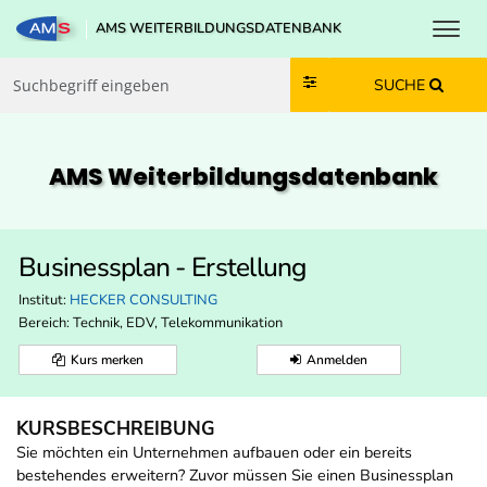
Toggl
AMS WEITERBILDUNGSDATENBANK
Zum Inhalt springen
Zum Navmenü springen
Zur Suche springen
Zur Footer springen
SUCHE
AMS Weiterbildungs­datenbank
Businessplan - Erstellung
Institut:
HECKER CONSULTING
Bereich:
Technik, EDV, Telekommunikation
Kurs merken
Anmelden
KURSBESCHREIBUNG
Sie möchten ein Unternehmen aufbauen oder ein bereits
bestehendes erweitern? Zuvor müssen Sie einen Businessplan