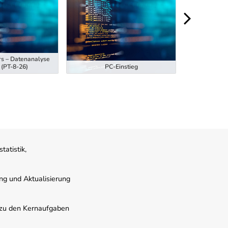
rs – Datenanalyse
Ausbildung z
 (PT-8-26)
PC-Einstieg
Hubstaplern
atistik,
ung und Aktualisierung
s zu den Kernaufgaben