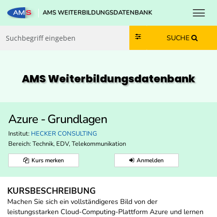
Toggl
AMS WEITERBILDUNGSDATENBANK
Zum Inhalt springen
Zum Navmenü springen
Zur Suche springen
Zur Footer springen
SUCHE
AMS Weiterbildungs­datenbank
Azure - Grundlagen
Institut:
HECKER CONSULTING
Bereich:
Technik, EDV, Telekommunikation
Kurs merken
Anmelden
KURSBESCHREIBUNG
Machen Sie sich ein vollständigeres Bild von der
leistungsstarken Cloud-Computing-Plattform Azure und lernen