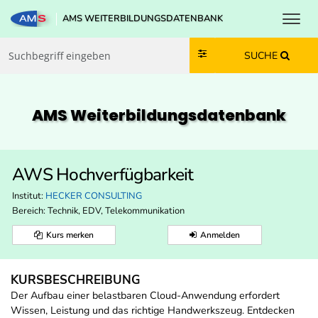
Toggl
AMS WEITERBILDUNGSDATENBANK
Zum Inhalt springen
Zum Navmenü springen
Zur Suche springen
Zur Footer springen
SUCHE
AMS Weiterbildungs­datenbank
AWS Hochverfügbarkeit
Institut:
HECKER CONSULTING
Bereich:
Technik, EDV, Telekommunikation
Kurs merken
Anmelden
KURSBESCHREIBUNG
Der Aufbau einer belastbaren Cloud-Anwendung erfordert
Wissen, Leistung und das richtige Handwerkszeug. Entdecken