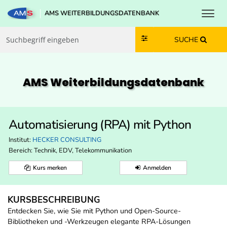
Toggl
AMS WEITERBILDUNGSDATENBANK
Zum Inhalt springen
Zum Navmenü springen
Zur Suche springen
Zur Footer springen
SUCHE
AMS Weiterbildungs­datenbank
Automatisierung (RPA) mit Python
Institut:
HECKER CONSULTING
Bereich:
Technik, EDV, Telekommunikation
Kurs merken
Anmelden
KURSBESCHREIBUNG
Entdecken Sie, wie Sie mit Python und Open-Source-
Bibliotheken und -Werkzeugen elegante RPA-Lösungen