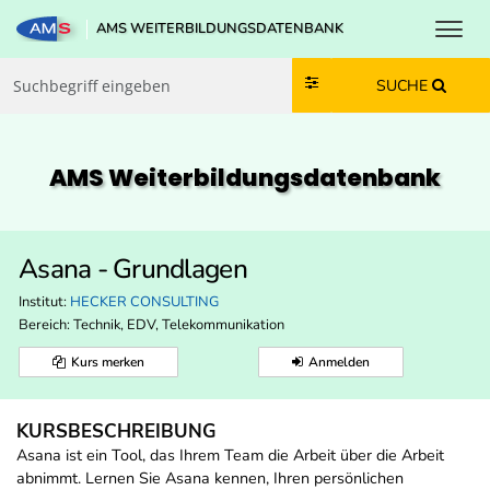
Toggl
AMS WEITERBILDUNGSDATENBANK
Zum Inhalt springen
Zum Navmenü springen
Zur Suche springen
Zur Footer springen
SUCHE
AMS Weiterbildungs­datenbank
Asana - Grundlagen
Institut:
HECKER CONSULTING
Bereich:
Technik, EDV, Telekommunikation
Kurs merken
Anmelden
KURSBESCHREIBUNG
Asana ist ein Tool, das Ihrem Team die Arbeit über die Arbeit
abnimmt. Lernen Sie Asana kennen, Ihren persönlichen