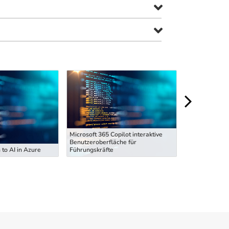
Microsoft 365 Copilot interaktive
Microsoft 365 
Benutzeroberfläche für
Benutzeroberf
 to AI in Azure
Führungskräfte
Führungskräft