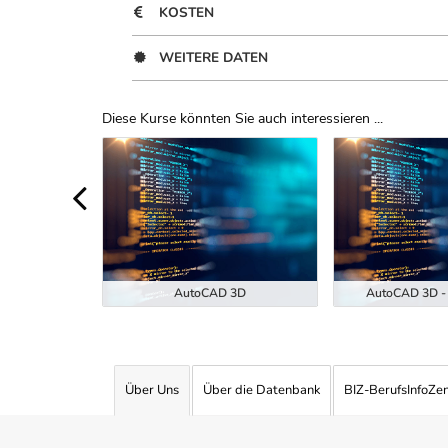
KOSTEN
WEITERE DATEN
Diese Kurse könnten Sie auch interessieren ...
Uber Weiterbildungsvorschläge
ukunft der
EKI-7-26)
AutoCAD 3D
AutoCAD 3D - 
Über Uns
Über die Datenbank
BIZ-BerufsInfoZe