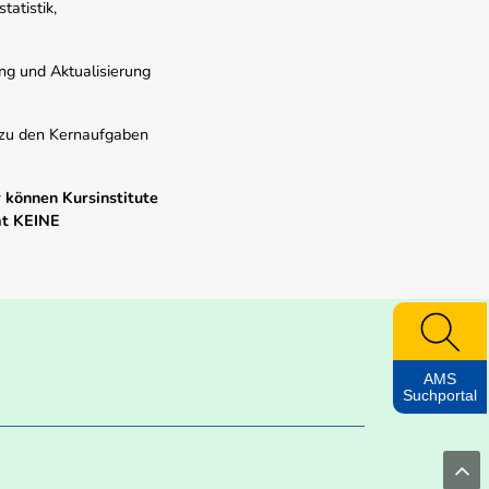
atistik,
ung und Aktualisierung
s zu den Kernaufgaben
 können Kursinstitute
mt KEINE
AMS
Suchportal