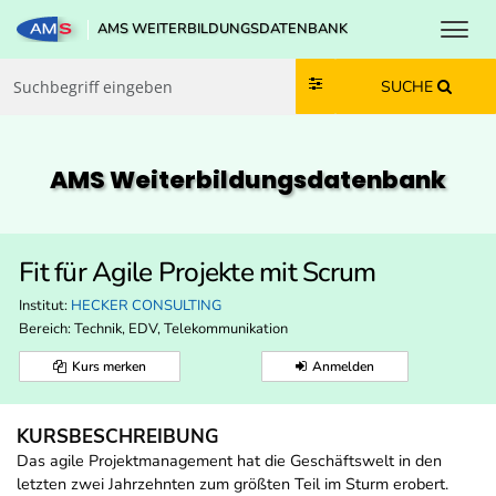
Toggl
AMS WEITERBILDUNGSDATENBANK
Zum Inhalt springen
Zum Navmenü springen
Zur Suche springen
Zur Footer springen
SUCHE
AMS Weiterbildungs­datenbank
Fit für Agile Projekte mit Scrum
Institut:
HECKER CONSULTING
Bereich:
Technik, EDV, Telekommunikation
Kurs merken
Anmelden
KURSBESCHREIBUNG
Das agile Projektmanagement hat die Geschäftswelt in den
letzten zwei Jahrzehnten zum größten Teil im Sturm erobert.