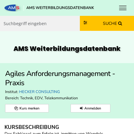
Toggl
AMS WEITERBILDUNGSDATENBANK
Zum Inhalt springen
Zum Navmenü springen
Zur Suche springen
Zur Footer springen
SUCHE
AMS Weiterbildungs­datenbank
Agiles Anforderungsmanagement -
Praxis
Institut:
HECKER CONSULTING
Bereich:
Technik, EDV, Telekommunikation
Kurs merken
Anmelden
KURSBESCHREIBUNG
Der Schlüssel zum Erfolg ist, inmitten von Wandels