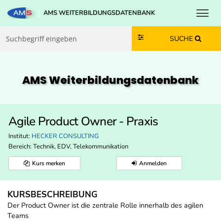
Toggl
AMS WEITERBILDUNGSDATENBANK
Zum Inhalt springen
Zum Navmenü springen
Zur Suche springen
Zur Footer springen
SUCHE
AMS Weiterbildungs­datenbank
Agile Product Owner - Praxis
Institut:
HECKER CONSULTING
Bereich:
Technik, EDV, Telekommunikation
Kurs merken
Anmelden
KURSBESCHREIBUNG
Der Product Owner ist die zentrale Rolle innerhalb des agilen
Teams