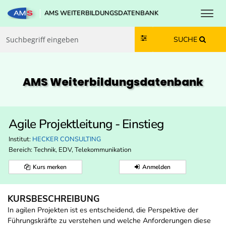
Toggl
AMS WEITERBILDUNGSDATENBANK
Zum Inhalt springen
Zum Navmenü springen
Zur Suche springen
Zur Footer springen
SUCHE
AMS Weiterbildungs­datenbank
Agile Projektleitung - Einstieg
Institut:
HECKER CONSULTING
Bereich:
Technik, EDV, Telekommunikation
Kurs merken
Anmelden
KURSBESCHREIBUNG
In agilen Projekten ist es entscheidend, die Perspektive der
Führungskräfte zu verstehen und welche Anforderungen diese