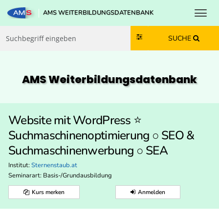
Toggl
AMS WEITERBILDUNGSDATENBANK
Zum Inhalt springen
Zum Navmenü springen
Zur Suche springen
Zur Footer springen
SUCHE
AMS Weiterbildungs­datenbank
Website mit WordPress ⭐️
Suchmaschinenoptimierung ○ SEO &
Suchmaschinenwerbung ○ SEA
Institut:
Sternenstaub.at
Seminarart: Basis-/Grundausbildung
Kurs merken
Anmelden