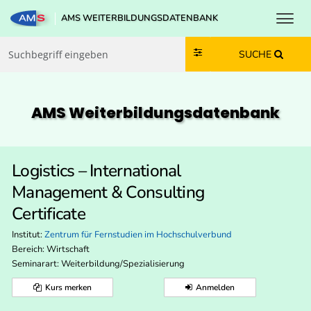
Toggl
AMS WEITERBILDUNGSDATENBANK
Zum Inhalt springen
Zum Navmenü springen
Zur Suche springen
Zur Footer springen
SUCHE
AMS Weiterbildungs­datenbank
Logistics – International
Management & Consulting
Certificate
Institut:
Zentrum für Fernstudien im Hochschulverbund
Bereich:
Wirtschaft
Seminarart: Weiterbildung/Spezialisierung
Kurs merken
Anmelden