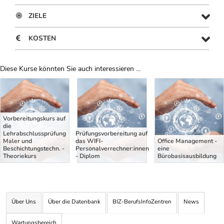
ZIELE
KOSTEN
Diese Kurse könnten Sie auch interessieren ...
Uber Weiterbildungsvorschläge
Vorbereitungskurs auf
die
Lehrabschlussprüfung
Prüfungsvorbereitung auf
Maler und
das WIFI-
Office Management -
Beschichtungstechn. -
Personalverrechner:innen
eine
Theoriekurs
- Diplom
Bürobasisausbildung
Über Uns
Über die Datenbank
BIZ-BerufsInfoZentren
News
Wartungsbereich